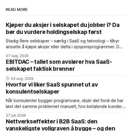
READ MORE
Kjøper du aksjer i selskapet du jobber i? Da
bør du vurdere holdingselskap først
Stadig flere selskaper – særlig i SaaS og teknologi – tilbyr
ansatte å kjøpe aksjer eller delta i opsjonsprogrammer. Det
er bra. Ansatte med eierskap tenker som eiere, og
07 aug. 2026
medeierskap er noe av det sterkeste limet et scaleup-
EBITDAC – tallet som avslører hva SaaS-
selskap kan bygge. Men de fleste ansatte gjør én feil idet
selskapet faktisk brenner
de takker ja:
04 aug. 2026
Hvorfor vi liker SaaS spunnet ut av
konsulentselskaper
Når konsulenter bygger programvare, skjer det fordi de har
løst det samme problemet manuelt, hos betalende kunder,
mange nok ganger. Produktet er født med dokumentert
27 juli 2026
product-market fit. Fordelene: * Inntekter fra dag én – de
Nettverkseffekter i B2B SaaS: den
første årskontraktene er ofte konvertert fra eksisterende
vanskeligste vollgraven å bygge – og den
konsulentavtaler * Dyp domenekunnskap – teamet vet