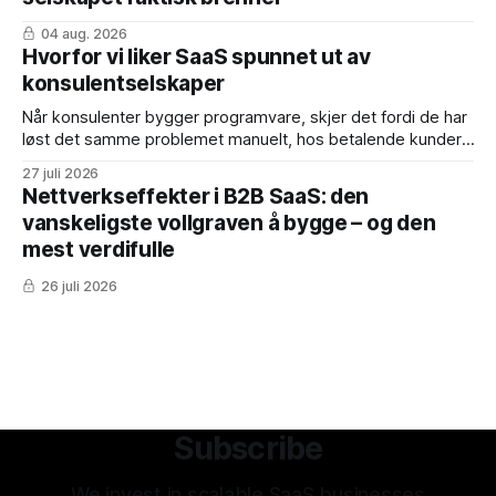
de takker ja:
04 aug. 2026
Hvorfor vi liker SaaS spunnet ut av
konsulentselskaper
Når konsulenter bygger programvare, skjer det fordi de har
løst det samme problemet manuelt, hos betalende kunder,
mange nok ganger. Produktet er født med dokumentert
27 juli 2026
product-market fit. Fordelene: * Inntekter fra dag én – de
Nettverkseffekter i B2B SaaS: den
første årskontraktene er ofte konvertert fra eksisterende
vanskeligste vollgraven å bygge – og den
konsulentavtaler * Dyp domenekunnskap – teamet vet
mest verdifulle
hvordan kjøperen tenker, hvem
26 juli 2026
Subscribe
We invest in scalable SaaS businesses