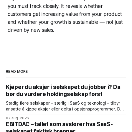
you
must
track closely. It reveals whether
customers get increasing value from your product
and whether your growth is sustainable — not just
driven by new sales.
READ MORE
Kjøper du aksjer i selskapet du jobber i? Da
bør du vurdere holdingselskap først
Stadig flere selskaper – særlig i SaaS og teknologi – tilbyr
ansatte å kjøpe aksjer eller delta i opsjonsprogrammer. Det
er bra. Ansatte med eierskap tenker som eiere, og
07 aug. 2026
medeierskap er noe av det sterkeste limet et scaleup-
EBITDAC – tallet som avslører hva SaaS-
selskap kan bygge. Men de fleste ansatte gjør én feil idet
selskapet faktisk brenner