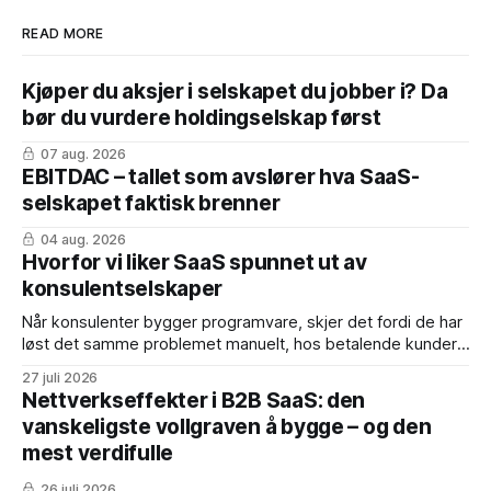
READ MORE
Kjøper du aksjer i selskapet du jobber i? Da
bør du vurdere holdingselskap først
07 aug. 2026
EBITDAC – tallet som avslører hva SaaS-
selskapet faktisk brenner
04 aug. 2026
Hvorfor vi liker SaaS spunnet ut av
konsulentselskaper
Når konsulenter bygger programvare, skjer det fordi de har
løst det samme problemet manuelt, hos betalende kunder,
mange nok ganger. Produktet er født med dokumentert
27 juli 2026
product-market fit. Fordelene: * Inntekter fra dag én – de
Nettverkseffekter i B2B SaaS: den
første årskontraktene er ofte konvertert fra eksisterende
vanskeligste vollgraven å bygge – og den
konsulentavtaler * Dyp domenekunnskap – teamet vet
mest verdifulle
hvordan kjøperen tenker, hvem
26 juli 2026