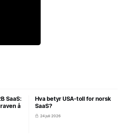
2B SaaS:
Hva betyr USA-toll for norsk
graven å
SaaS?
24 juli 2026