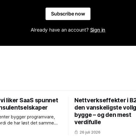
Subscribe now
Already have an account?
Sign in
vi liker SaaS spunnet
Nettverkseffekter i B
onsulentselskaper
den vanskeligste voll
bygge – og den mest
enter bygger programvare,
verdifulle
fordi de har løst det samme
manuelt, hos betalende
26 juli 2026
nge nok ganger. Produktet er