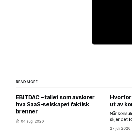
READ MORE
EBITDAC – tallet som avslører
Hvorfor 
hva SaaS-selskapet faktisk
ut av k
brenner
Når konsul
skjer det 
04 aug. 2026
problemet 
27 juli 2026
kunder, ma