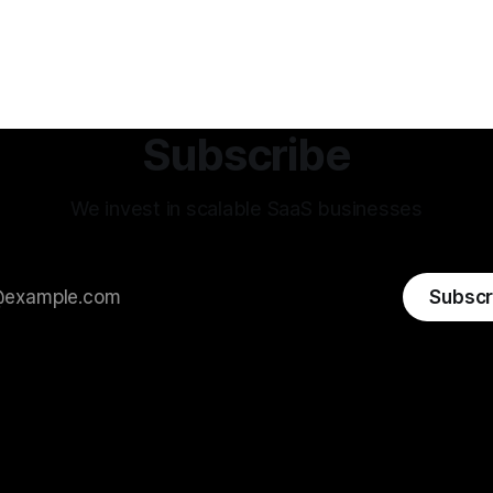
dokumentert product-market
kontraktene er ofte konvertert
ende konsulentavtaler * Dyp
nskap – teamet vet hvordan
enker, hvem
Subscribe
We invest in scalable SaaS businesses
Subscr