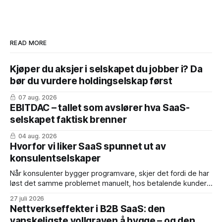
READ MORE
Kjøper du aksjer i selskapet du jobber i? Da
bør du vurdere holdingselskap først
07 aug. 2026
EBITDAC – tallet som avslører hva SaaS-
selskapet faktisk brenner
04 aug. 2026
Hvorfor vi liker SaaS spunnet ut av
konsulentselskaper
Når konsulenter bygger programvare, skjer det fordi de har
løst det samme problemet manuelt, hos betalende kunder,
mange nok ganger. Produktet er født med dokumentert
27 juli 2026
product-market fit. Fordelene: * Inntekter fra dag én – de
Nettverkseffekter i B2B SaaS: den
første årskontraktene er ofte konvertert fra eksisterende
vanskeligste vollgraven å bygge – og den